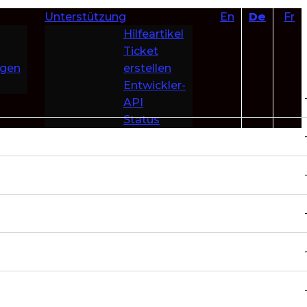
Unterstützung
En
De
Fr
Hilfeartikel
Ticket
ngen
erstellen
Entwickler-
API
Status