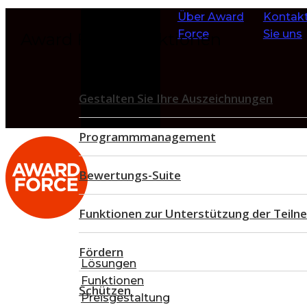
Zum Inhalt
Über Award
Kontakt
springen
Force
Sie uns
Award Force Funktionen
Gestalten Sie Ihre Auszeichnungen
Programmmanagement
Bewertungs-Suite
Funktionen zur Unterstützung der Teil
Fördern
Lösungen
Funktionen
Schützen
Preisgestaltung