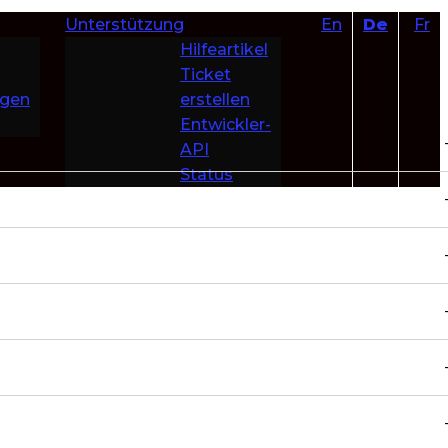
Unterstützung
En
De
Fr
Hilfeartikel
Ticket
ngen
erstellen
Entwickler-
API
Status