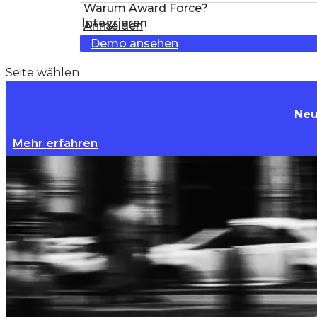
Warum Award Force?
Integrieren
Anmelden
Demo ansehen
Seite wählen
Neu
Mehr erfahren