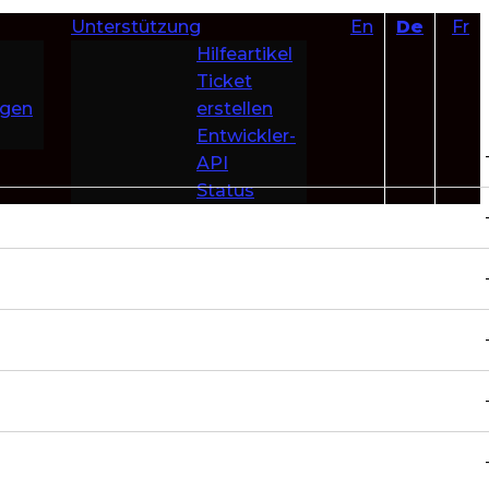
Unterstützung
En
De
Fr
Hilfeartikel
Ticket
ngen
erstellen
Entwickler-
API
Status