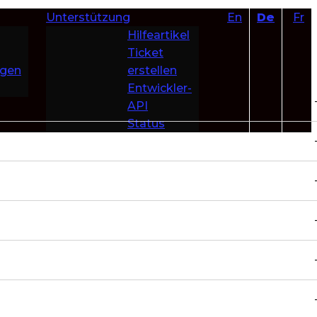
Unterstützung
En
De
Fr
Hilfeartikel
Ticket
ngen
erstellen
Entwickler-
API
Status