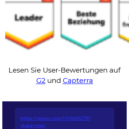
Lesen Sie User-Bewertungen auf
G2
und
Capterra
https://vimeo.com/1116693279?
share=copy