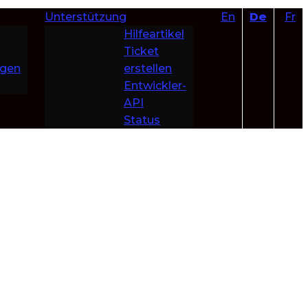
Unterstützung
En
De
Fr
Hilfeartikel
Ticket
ngen
erstellen
Entwickler-
API
Status