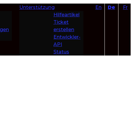
Unterstützung
En
De
Fr
Hilfeartikel
Ticket
ngen
erstellen
Entwickler-
API
Status