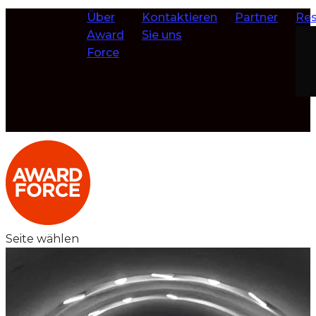
Über
Kontaktieren
Partner
Res
Award
Sie uns
Force
Seite wählen