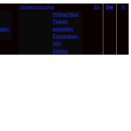
Unterstützung
En
De
Fr
Hilfeartikel
Ticket
ngen
erstellen
Entwickler-
API
Status