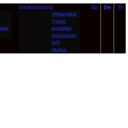
Unterstützung
En
De
Fr
Hilfeartikel
Ticket
ngen
erstellen
Entwickler-
API
Status