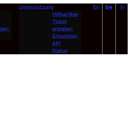
Unterstützung
En
De
Fr
Hilfeartikel
Ticket
ngen
erstellen
Entwickler-
API
Status