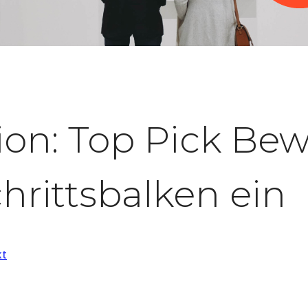
tion: Top Pick B
chrittsbalken ein
kt