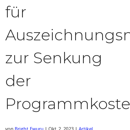
für
Auszeichnungs
zur Senkung
der
Programmkost
von
Bright Ewuru
|
Okt. 2, 2023
|
Artikel