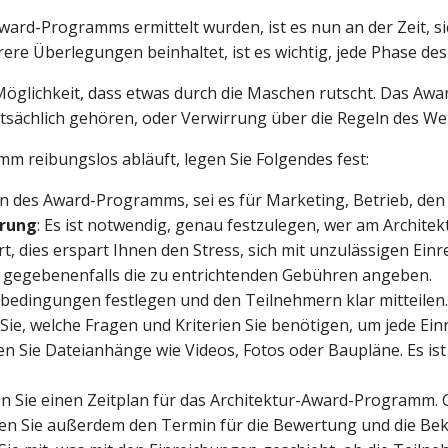
ward-Programms ermittelt wurden, ist es nun an der Zeit, si
e Überlegungen beinhaltet, ist es wichtig, jede Phase de
öglichkeit, dass etwas durch die Maschen rutscht. Das A
tatsächlich gehören, oder Verwirrung über die Regeln des We
m reibungslos abläuft, legen Sie Folgendes fest:
en des Award-Programms, sei es für Marketing, Betrieb, den 
erung
: Es ist notwendig, genau festzulegen, wer am Archit
t, dies erspart Ihnen den Stress, sich mit unzulässigen E
d gegebenenfalls die zu entrichtenden Gebühren angeben.
ebedingungen festlegen und den Teilnehmern klar mitteilen.
 Sie, welche Fragen und Kriterien Sie benötigen, um jede Ei
gen Sie Dateianhänge wie Videos, Fotos oder Baupläne. Es is
en Sie einen Zeitplan für das Architektur-Award-Programm. G
gen Sie außerdem den Termin für die Bewertung und die Bek