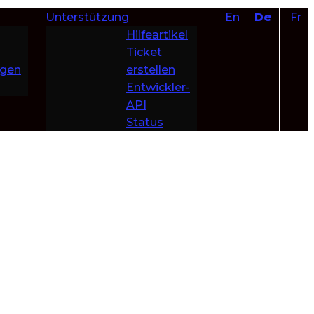
Unterstützung
En
De
Fr
Hilfeartikel
Ticket
ngen
erstellen
Entwickler-
API
Status