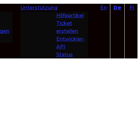
Unterstützung
En
De
Fr
Hilfeartikel
Ticket
ngen
erstellen
Entwickler-
API
Status